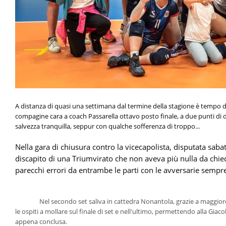
A distanza di quasi una settimana dal termine della stagione è tempo di
compagine cara a coach Passarella ottavo posto finale, a due punti di 
salvezza tranquilla, seppur con qualche sofferenza di troppo...
Nella gara di chiusura contro la vicecapolista, disputata sabato
discapito di una Triumvirato che non aveva più nulla da chie
parecchi errori da entrambe le parti con le avversarie sempre 
		Nel secondo set saliva in cattedra Nonantola, grazie a maggiore imprevedibilità di gioco e precisione in attacco che costringeva 
le ospiti a mollare sul finale di set e nell'ultimo, permettendo alla Giaco
appena conclusa.