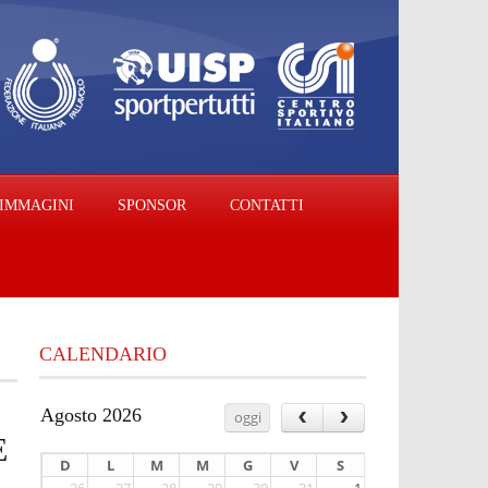
IMMAGINI
SPONSOR
CONTATTI
CALENDARIO
‹
›
Agosto 2026
oggi
E
D
L
M
M
G
V
S