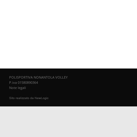
POLISPORTIVA NONANTOLA VOLLEY
P.iva 01580890364
Note legali