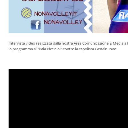
Intervista video realizzata dalla nostra Area Comunicazione & Media a M
in programma al "Pala Piccinini" contro la capolista Castelnuovo.