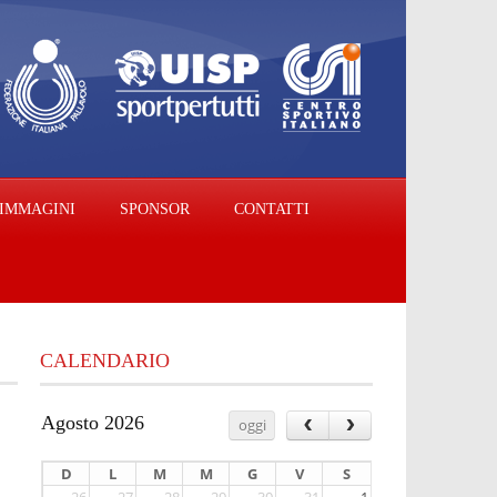
IMMAGINI
SPONSOR
CONTATTI
CALENDARIO
‹
›
Agosto 2026
oggi
D
L
M
M
G
V
S