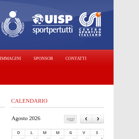
IMMAGINI
SPONSOR
CONTATTI
CALENDARIO
‹
›
Agosto 2026
oggi
D
L
M
M
G
V
S