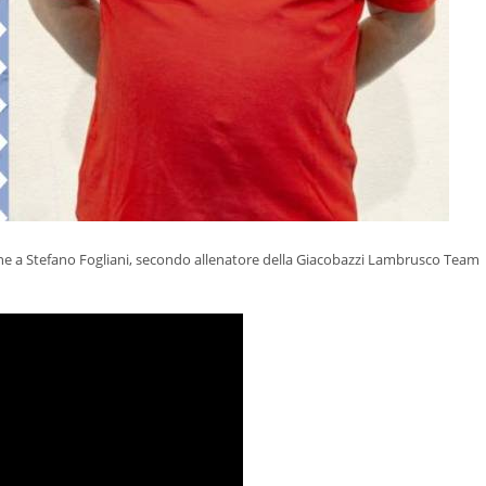
one a Stefano Fogliani, secondo allenatore della Giacobazzi Lambrusco Team