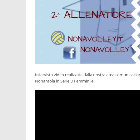
Intervista video realizzata dalla nostra area comunicazi
Nonantola in Serie D Femminile: