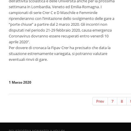
dell’attività scolastica e delle Università anche per la prossima
settimana in Lombardia, Veneto ed Emilia-Romagna. I
campionati di serie Crer C e D Maschile e Femminile
riprenderanno con l’imitazione dello svolgimento delle gare a
“porte chiuse” a partire dal 2 marzo 2020. Gli incontri non
disputati nel periodo 21-29 febbraio 2020, causa emergenza
Coronavirus dovranno essere recuperati entro venerdì 10
aprile 2020".
Per dovere di cronaca la Fipav Crer ha precisato che data la
situazione estremamente variegata, si potranno valutare
eventuali rinvii di gare.
1 Marzo 2020
Prev
7
8
POLISPORTIVA NONANTOLA VOLLEY