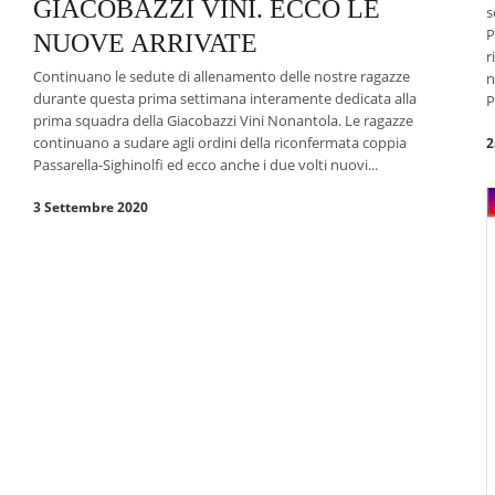
GIACOBAZZI VINI. ECCO LE
s
P
NUOVE ARRIVATE
r
Continuano le sedute di allenamento delle nostre ragazze
n
durante questa prima settimana interamente dedicata alla
P
prima squadra della Giacobazzi Vini Nonantola. Le ragazze
continuano a sudare agli ordini della riconfermata coppia
2
Passarella-Sighinolfi ed ecco anche i due volti nuovi...
3 Settembre 2020