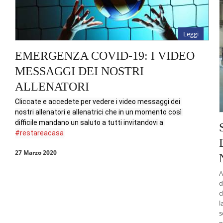
Leggi
EMERGENZA COVID-19: I VIDEO
MESSAGGI DEI NOSTRI
ALLENATORI
Cliccate e accedete per vedere i video messaggi dei 
nostri allenatori e allenatrici che in un momento così 
difficile mandano un saluto a tutti invitandovi a 
#restareacasa
27 Marzo 2020
A
d
c
l
s